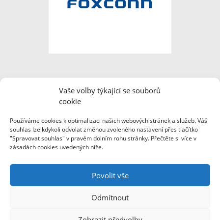
Vaše volby týkající se souborů
cookie
Používáme cookies k optimalizaci našich webových stránek a služeb. Váš
souhlas lze kdykoli odvolat změnou zvoleného nastavení přes tlačítko
"Spravovat souhlas" v pravém dolním rohu stránky. Přečtěte si více v
zásadách cookies uvedených níže.
Webové stránky byly pořízeny za finanční podpory Ministerstva vnitra
ČR a společnosti Foxconn Česká republika.
Povolit vše
Odmítnout
Zobrazit předvolby