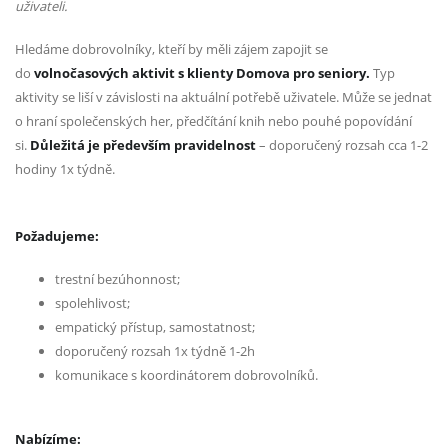
uživateli.
Hledáme dobrovolníky, kteří by měli zájem zapojit se
do
volnočasových aktivit s klienty Domova pro seniory.
Typ
aktivity se liší v závislosti na aktuální potřebě uživatele. Může se jednat
o hraní společenských her, předčítání knih nebo pouhé popovídání
si.
Důležitá je především pravidelnost
– doporučený rozsah cca 1-2
hodiny 1x týdně.
Požadujeme:
trestní bezúhonnost;
spolehlivost;
empatický přístup, samostatnost;
doporučený rozsah 1x týdně 1-2h
komunikace s koordinátorem dobrovolníků.
Nabízíme: