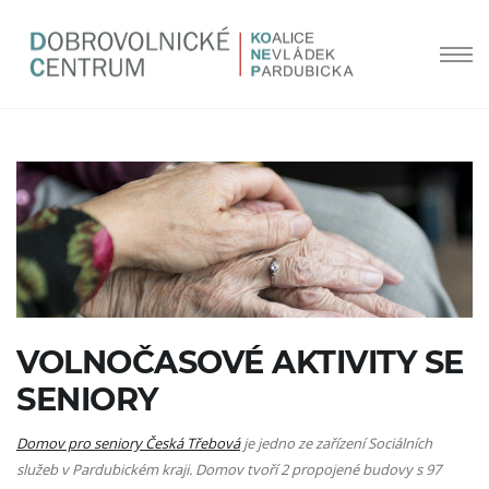
VOLNOČASOVÉ AKTIVITY SE
SENIORY
Domov pro seniory Česká Třebová
je jedno ze zařízení Sociálních
služeb v Pardubickém kraji. Domov tvoří 2 propojené budovy s 97