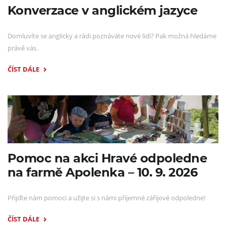
Konverzace v anglickém jazyce
Domluvíte se anglicky a rádi poznáváte nové lidi? Pak možná hledáme
právě vás.
ČÍST DÁLE
Pomoc na akci Hravé odpoledne
na farmě Apolenka – 10. 9. 2026
Přijďte nám pomoci a užijte si s námi příjemné zářijové odpoledne!
ČÍST DÁLE