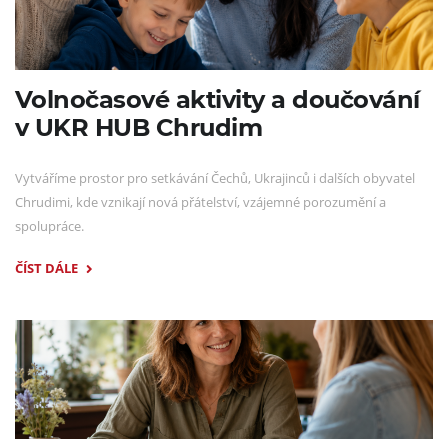
Volnočasové aktivity a doučování
v UKR HUB Chrudim
Vytváříme prostor pro setkávání Čechů, Ukrajinců i dalších obyvatel
Chrudimi, kde vznikají nová přátelství, vzájemné porozumění a
spolupráce.
ČÍST DÁLE