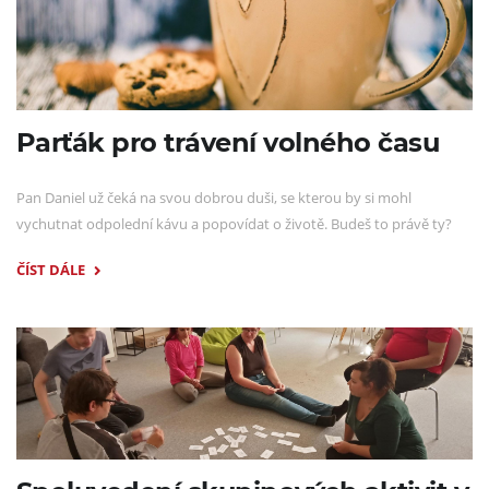
Parťák pro trávení volného času
Pan Daniel už čeká na svou dobrou duši, se kterou by si mohl
vychutnat odpolední kávu a popovídat o životě. Budeš to právě ty?
ČÍST DÁLE