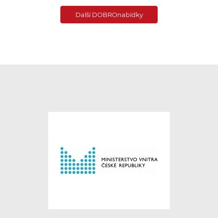
Další DOBROnabídky