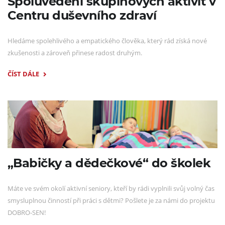
Spoluvedení skupinových aktivit v
Centru duševního zdraví
Hledáme spolehlivého a empatického člověka, který rád získá nové
zkušenosti a zároveň přinese radost druhým.
ČÍST DÁLE
„Babičky a dědečkové“ do školek
Máte ve svém okolí aktivní seniory, kteří by rádi vyplnili svůj volný čas
smysluplnou činností při práci s dětmi? Pošlete je za námi do projektu
DOBRO-SEN!