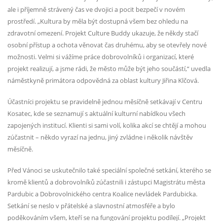
ale i příjemně strávený čas ve dvojici a pocit bezpečí v novém
prostředí. „Kultura by měla být dostupná všem bez ohledu na
zdravotní omezení. Projekt Culture Buddy ukazuje, že někdy stačí
osobní přístup a ochota věnovat čas druhému, aby se otevřely nové
možnosti. Velmi si vážíme práce dobrovolníků i organizací, které
projekt realizují, a jsme rádi, že město může být jeho součástí,“ uvedla
náměstkyně primátora odpovědná za oblast kultury Jiřina Klčová.
Účastníci projektu se pravidelně jednou měsíčně setkávají v Centru
Kosatec, kde se seznamují s aktuální kulturní nabídkou všech
zapojených institucí. Klienti si sami volí, kolika akcí se chtějí a mohou
zúčastnit – někdo vyrazí na jednu, jiný zvládne i několik návštěv
měsíčně.
Před Vánoci se uskutečnilo také speciální společné setkání, kterého se
kromě klientů a dobrovolníků zúčastnili i zástupci Magistrátu města
Pardubic a Dobrovolnického centra Koalice nevládek Pardubicka.
Setkání se neslo v přátelské a slavnostní atmosféře a bylo
poděkováním všem, kteří se na fungování projektu podílejí. „Projekt