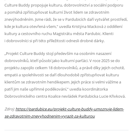
Culture Buddy propojuje kulturu, dobrovolnictví a sociální podporu
a pomáhá zpřístupňovat kulturní život lidem se zdravotním
znevýhodněním. Jsme rádi, že se v Pardubicích daří vytvářet prostředí,
kde je kultura otevřená všem,“ uvedla Kristýna Macková z oddělení
kultury a cestovního ruchu Magistrátu města Pardubic. Klienti
i dobrovolníci si při této příležitosti odnesli drobné dárky.
„Projekt Culture Buddy stojí především na osobním nasazení
dobrovolníků, kteří působí jako kulturní parťáci. V roce 2025 se do
projektu zapojilo celkem 18 dobrovolníků, a právě díky jejich ochotě,
empatii a spolehlivosti se daří dlouhodobě zpřístupňovat kulturu
klientům se zdravotním hendikepem. Jejich práce si velmi vážíme a
patří jim naše upřímné poděkování,“ uvedla koordinátorka
Dobrovolnického centra Koalice nevládek Pardubicka Lucie Křivková.
Zdroj:
https://pardubice.eu/projekt-culture-buddy-umoznuje-lidem-
se-zdravotnim-znevyhodnenim-vyrazit-za-kulturou