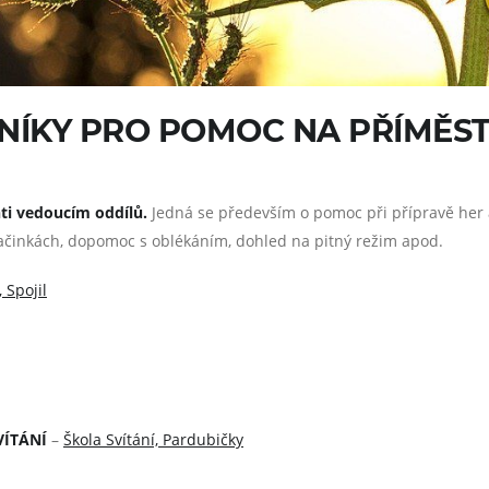
ÍKY PRO POMOC NA PŘÍMĚST
nti vedoucím oddílů.
Jedná se především o pomoc při přípravě her a a
ačinkách, dopomoc s oblékáním, dohled na pitný režim apod.
 Spojil
VÍTÁNÍ
–
Škola Svítání, Pardubičky