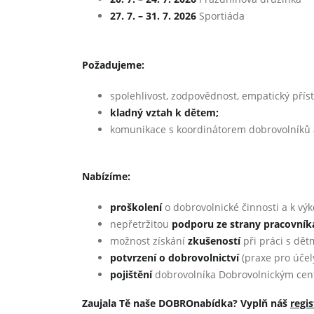
27. 7. – 31. 7. 2026
Sportiáda
Požadujeme:
spolehlivost, zodpovědnost, empatický přís
kladný vztah k dětem;
komunikace s koordinátorem dobrovolníků a
Nabízíme:
proškolení
o dobrovolnické činnosti a k výk
nepřetržitou
podporu ze strany pracovníka 
možnost získání
zkušeností
při práci s dět
potvrzení o dobrovolnictví
(praxe pro účel
pojištění
dobrovolníka Dobrovolnickým cen
Zaujala Tě naše DOBROnabídka? Vyplň náš
regi