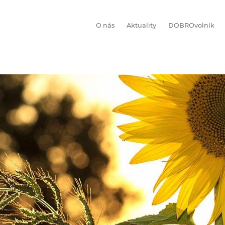
O nás
Aktuality
DOBROvolník