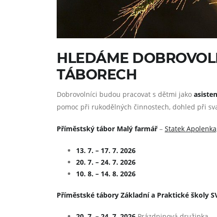
HLEDÁME DOBROVOLN
TÁBORECH
Dobrovolníci budou pracovat s dětmi jako
asiste
pomoc při rukodělných činnostech, dohled při sv
Příměstský tábor Malý farmář
–
Statek Apolenka,
13. 7. – 17. 7. 2026
20. 7. – 24. 7. 2026
10. 8. – 14. 8. 2026
Příměstské tábory Základní a Praktické školy S
20. 7. – 24. 7. 2026
Prázdninová družinka