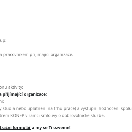
tup;
 pracovníkem přijímající organizace.
onu aktivity;
přijímající organizace;
mi;
y studia nebo uplatnění na trhu práce) a výstupní hodnocení spolu
trem KONEP v rámci smlouvy o dobrovolnické službě.
strační formulář
a my se Ti ozveme!