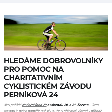
HLEDÁME DOBROVOLNÍKY
PRO POMOC NA
CHARITATIVNÍM
CYKLISTICKÉM ZÁVODU
PERNÍKOVÁ 24
Akci pořádá
Nadační fond 2P
o víkendu 20. a 21. června.
Cílem
závodu je nejen poměřit své síly a užít si příjemný víkend v přírodě