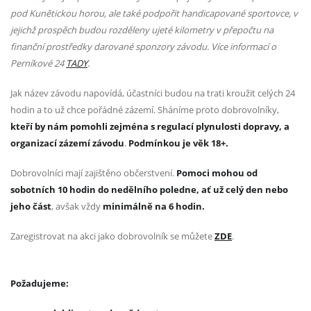
pod Kunětickou horou, ale také podpořit handicapované sportovce, v
jejichž prospěch budou rozděleny ujeté kilometry v přepočtu na
finanční prostředky darované sponzory závodu.
Více informací o
Perníkové 24
TADY
.
Jak název závodu napovídá, účastníci budou na trati kroužit celých 24
hodin a to už chce pořádné zázemí. Sháníme proto dobrovolníky,
kteří by nám pomohli zejména s regulací plynulosti dopravy, a
organizací zázemí závodu
.
Podmínkou je věk 18+.
Dobrovolníci mají zajištěno občerstvení.
Pomoci mohou od
sobotních 10 hodin do nedělního poledne, ať už celý den nebo
jeho část
, avšak vždy
minimálně na 6 hodin.
Zaregistrovat na akci jako dobrovolník se můžete
ZDE
.
Požadujeme: