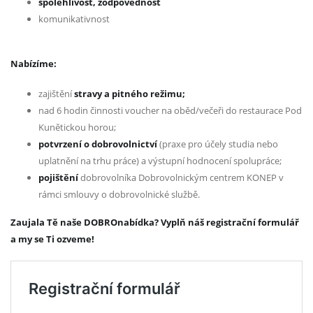
spolehlivost, zodpovědnost
komunikativnost
Nabízíme:
zajištění
stravy a pitného režimu;
nad 6 hodin činnosti voucher na oběd/večeři do restaurace Pod
Kunětickou horou;
potvrzení o dobrovolnictví
(praxe pro účely studia nebo
uplatnění na trhu práce) a výstupní hodnocení spolupráce;
pojištění
dobrovolníka Dobrovolnickým centrem KONEP v
rámci smlouvy o dobrovolnické službě.
Zaujala Tě naše DOBROnabídka? Vyplň náš registrační formulář
a my se Ti ozveme!