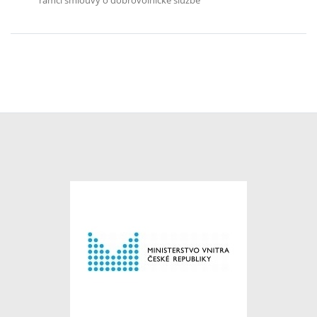
rámci smlouvy o dobrovolnické službě