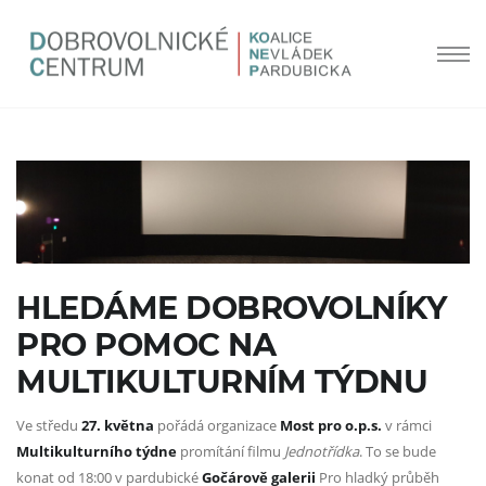
HLEDÁME DOBROVOLNÍKY
PRO POMOC NA
MULTIKULTURNÍM TÝDNU
Ve středu
27. května
pořádá organizace
Most pro o.p.s.
v rámci
Multikulturního týdne
promítání filmu
Jednotřídka
. To se bude
konat od 18:00 v pardubické
Gočárově galerii
Pro hladký průběh