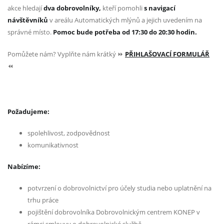
akce hledají
dva dobrovolníky,
kteří pomohli
s navigací
návštěvníků
v areálu Automatických mlýnů a jejich uvedením na
správné místo.
Pomoc
bude potřeba od 17:30 do 20:30 hodin.
Pomůžete nám? Vyplňte nám krátký ⏩
PŘIHLAŠOVACÍ FORMULÁŘ
⏪
Požadujeme:
spolehlivost, zodpovědnost
komunikativnost
Nabízíme:
potvrzení o dobrovolnictví pro účely studia nebo uplatnění na
trhu práce
pojištění dobrovolníka Dobrovolnickým centrem KONEP v