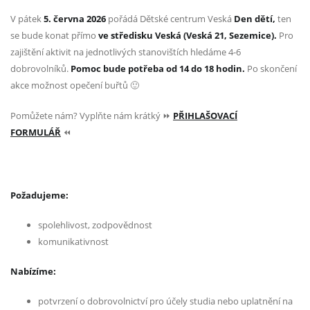
V pátek
5. června
2026
pořádá Dětské centrum Veská
Den dětí,
ten
se bude konat přímo
ve středisku Veská (Veská 21, Sezemice).
Pro
zajištění aktivit na jednotlivých stanovištích hledáme 4-6
dobrovolníků.
Pomoc bude potřeba od 14 do 18 hodin.
Po skončení
akce možnost opečení buřtů 🙂
Pomůžete nám? Vyplňte nám krátký ⏩
PŘIHLAŠOVACÍ
FORMULÁŘ
⏪
Požadujeme:
spolehlivost, zodpovědnost
komunikativnost
Nabízíme:
potvrzení o dobrovolnictví pro účely studia nebo uplatnění na