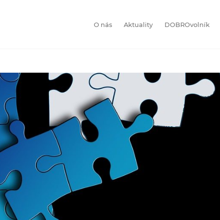
O nás
Aktuality
DOBROvolník