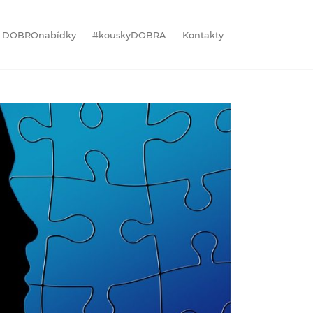
DOBROnabídky
#kouskyDOBRA
Kontakty