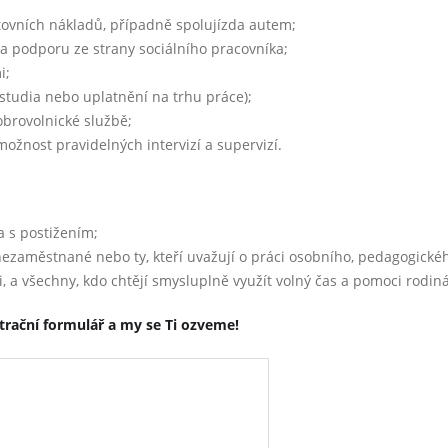
stovních nákladů, případně spolujízda autem;
 a podporu ze strany sociálního pracovníka;
i;
 studia nebo uplatnění na trhu práce);
obrovolnické službě;
ožnost pravidelných intervizí a supervizí.
 s postižením;
, nezaměstnané nebo ty, kteří uvažují o práci osobního, pedagogickéh
i, a všechny, kdo chtějí smysluplně využít volný čas a pomoci rodin
trační formulář a my se Ti ozveme!