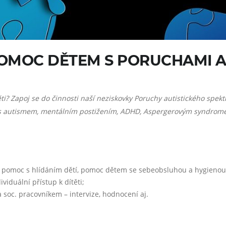
OMOC DĚTEM S PORUCHAMI A
? Zapoj se do činnosti naší neziskovky Poruchy autistického spektr
i s autismem, mentálním postižením, ADHD, Aspergerovým syndrome
 pomoc s hlídáním dětí, pomoc dětem se sebeobsluhou a hygienou, 
viduální přístup k dítěti;
soc. pracovníkem – intervize, hodnocení aj.