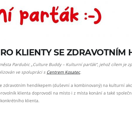
PRO KLIENTY SE ZDRAVOTNÍM
města Pardubic „Culture Buddy – Kulturní parťák“, jehož cílem je zpř
lizován ve spolupráci s
Centrem Kosatec
.
se zdravotním hendikepem (duševní a kombinovaný) na kulturní akc
brovolník klienta doprovodí na místo i z místa konání a také společně
onkrétního klienta.