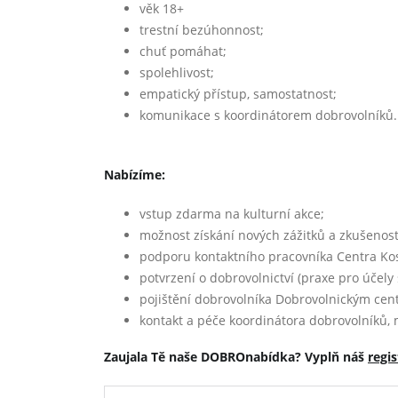
věk 18+
trestní bezúhonnost;
chuť pomáhat;
spolehlivost;
empatický přístup, samostatnost;
komunikace s koordinátorem dobrovolníků.
Nabízíme:
vstup zdarma na kulturní akce;
možnost získání nových zážitků a zkušenost
podporu kontaktního pracovníka Centra Ko
potvrzení o dobrovolnictví (praxe pro účel
pojištění dobrovolníka Dobrovolnickým cen
kontakt a péče koordinátora dobrovolníků, m
Zaujala Tě naše DOBROnabídka? Vyplň náš
regi