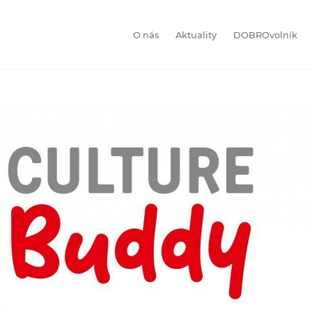
O nás
Aktuality
DOBROvolník