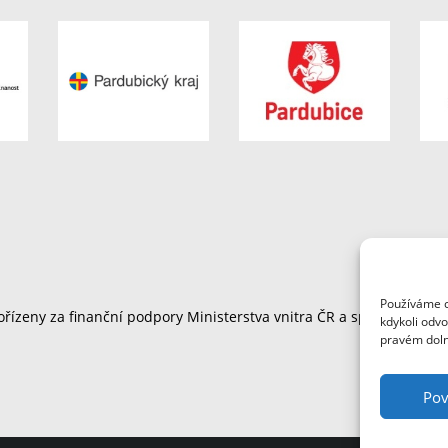
Používáme c
řízeny za finanční podpory Ministerstva vnitra ČR a společnosti F
kdykoli odvo
pravém doln
Pov