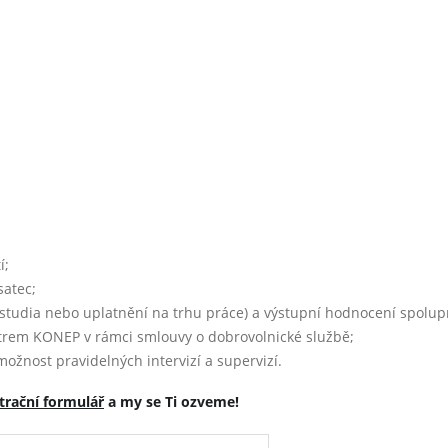
í;
satec;
y studia nebo uplatnění na trhu práce) a výstupní hodnocení spolup
trem KONEP v rámci smlouvy o dobrovolnické službě;
ožnost pravidelných intervizí a supervizí.
strační formulář
a my se Ti ozveme!