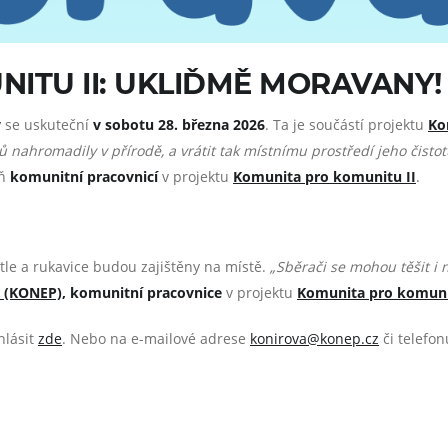
ITU II: UKLIĎMĚ MORAVANY!
y
se uskuteční
v sobotu 28. března 2026
. Ta je součástí projektu
Ko
 nahromadily v přírodě, a vrátit tak místnímu prostředí jeho čistot
ň
komunitní pracovnicí
v projektu
Komunita pro komunitu II
.
ytle a rukavice budou zajištěny na místě.
„Sběrači se mohou těšit i 
a (KONEP)
, komunitní pracovnice
v projektu
Komunita pro komuni
hlásit
zde
. Nebo na e-mailové adrese
konirova@konep.cz
či telefo