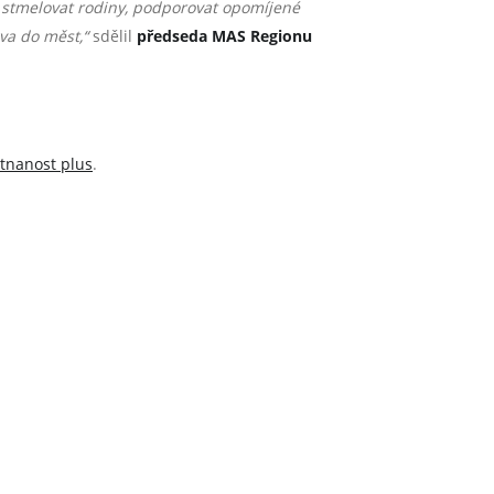
 stmelovat rodiny, podporovat opomíjené
ova do měst,“
sdělil
předseda MAS Regionu
tnanost plus
.