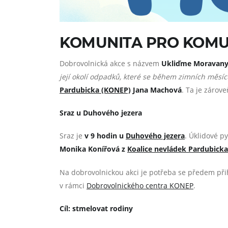
KOMUNITA PRO KOMUN
Dobrovolnická akce s názvem
Ukliďme Moravan
její okolí odpadků, které se během zimních měsíců
Pardubicka (KONEP)
Jana Machová
. Ta je zárove
Sraz u Duhového jezera
Sraz je
v 9 hodin u
Duhového jezera
. Úklidové p
Monika Konířová
z
Koalice nevládek Pardubick
Na dobrovolnickou akci je potřeba se předem při
v rámci
Dobrovolnického centra KONEP
.
Cíl: stmelovat rodiny