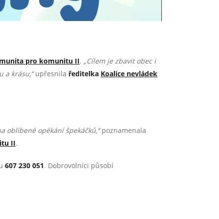
munita pro komunitu II
.
„Cílem je zbavit obec i
u a krásu,“
upřesnila
ředitelka
Koalice nevládek
na oblíbené opékání špekáčků,“
poznamenala
tu II
.
nu
607 230 051
. Dobrovolníci působí