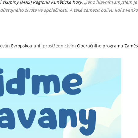
í skupiny (MAS) Regionu Kunětické hory
. „Jeho hlavním smyslem je
 důstojného života ve společnosti. A také zamezit odlivu lidí z venk
cován
Evropskou unií
prostřednictvím
Operačního programu Zaměs