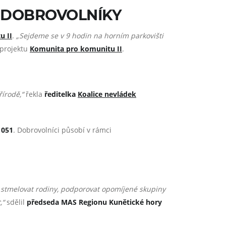
Á DOBROVOLNÍKY
u II
.
„Sejdeme se v 9 hodin na horním parkovišti
 projektu
Komunita pro komunitu II
.
řírodě,“
řekla
ředitelka
Koalice nevládek
 051
. Dobrovolníci působí v rámci
 stmelovat rodiny, podporovat opomíjené skupiny
,“
sdělil
předseda MAS Regionu Kunětické hory