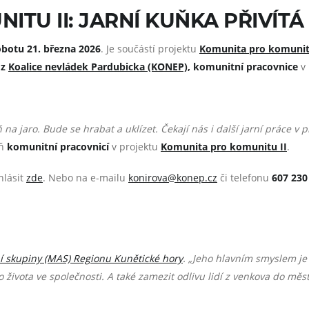
ITU II: JARNÍ KUŇKA PŘIVÍT
obotu 21. března 2026
. Je součástí projektu
Komunita pro komunit
 z
Koalice nevládek Pardubicka (KONEP)
, komunitní pracovnice
v
na jaro. Bude se hrabat a uklízet. Čekají nás i další jarní práce v p
ň
komunitní pracovnicí
v projektu
Komunita pro komunitu II
.
hlásit
zde
. Nebo na e-mailu
konirova@konep.cz
či telefonu
607 230
í skupiny (MAS) Regionu Kunětické hory
. „Jeho hlavním smyslem je
 života ve společnosti. A také zamezit odlivu lidí z venkova do měst