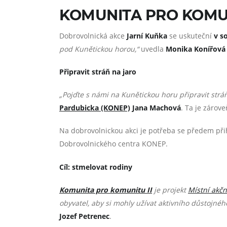
KOMUNITA PRO KOMUN
Dobrovolnická akce
Jarní Kuňka
se uskuteční
v s
pod Kunětickou horou,“
uvedla
Monika Konířová
Připravit stráň na jaro
„Pojďte s námi na Kunětickou horu připravit stráň 
Pardubicka (KONEP)
Jana Machová
. Ta je zárove
Na dobrovolnickou akci je potřeba se předem při
Dobrovolnického centra KONEP.
Cíl: stmelovat rodiny
Komunita pro komunitu II
je projekt
Místní akčn
obyvatel, aby si mohly užívat aktivního důstojného
Jozef Petrenec
.