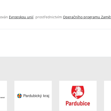
cován
Evropskou unií
prostřednictvím
Operačního programu Zaměs