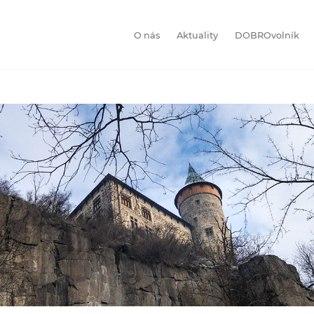
O nás
Aktuality
DOBROvolník