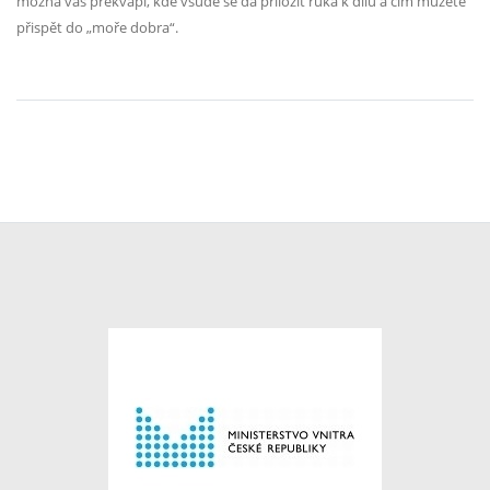
možná vás překvapí, kde všude se dá přiložit ruka k dílu a čím můžete
přispět do „moře dobra“.