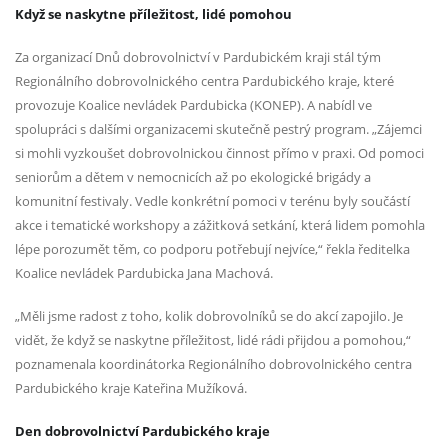
Když se naskytne příležitost, lidé pomohou
Za organizací Dnů dobrovolnictví v Pardubickém kraji stál tým
Regionálního dobrovolnického centra Pardubického kraje, které
provozuje Koalice nevládek Pardubicka (KONEP). A nabídl ve
spolupráci s dalšími organizacemi skutečně pestrý program. „Zájemci
si mohli vyzkoušet dobrovolnickou činnost přímo v praxi. Od pomoci
seniorům a dětem v nemocnicích až po ekologické brigády a
komunitní festivaly. Vedle konkrétní pomoci v terénu byly součástí
akce i tematické workshopy a zážitková setkání, která lidem pomohla
lépe porozumět těm, co podporu potřebují nejvíce,“ řekla ředitelka
Koalice nevládek Pardubicka Jana Machová.
„Měli jsme radost z toho, kolik dobrovolníků se do akcí zapojilo. Je
vidět, že když se naskytne příležitost, lidé rádi přijdou a pomohou,“
poznamenala koordinátorka Regionálního dobrovolnického centra
Pardubického kraje Kateřina Mužíková.
Den dobrovolnictví Pardubického kraje