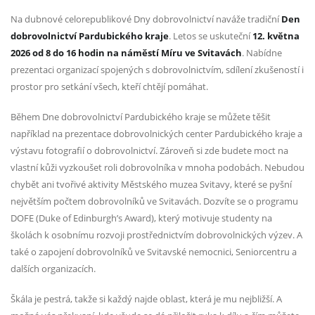
Na dubnové celorepublikové Dny dobrovolnictví naváže tradiční
Den
dobrovolnictví Pardubického kraje
. Letos se uskuteční
12. května
2026 od 8 do 16 hodin na náměstí Míru ve Svitavách
. Nabídne
prezentaci organizací spojených s dobrovolnictvím, sdílení zkušeností i
prostor pro setkání všech, kteří chtějí pomáhat.
Během Dne dobrovolnictví Pardubického kraje se můžete těšit
například na prezentace dobrovolnických center Pardubického kraje a
výstavu fotografií o dobrovolnictví. Zároveň si zde budete moct na
vlastní kůži vyzkoušet roli dobrovolníka v mnoha podobách. Nebudou
chybět ani tvořivé aktivity Městského muzea Svitavy, které se pyšní
největším počtem dobrovolníků ve Svitavách. Dozvíte se o programu
DOFE (Duke of Edinburgh’s Award), který motivuje studenty na
školách k osobnímu rozvoji prostřednictvím dobrovolnických výzev. A
také o zapojení dobrovolníků ve Svitavské nemocnici, Seniorcentru a
dalších organizacích.
Škála je pestrá, takže si každý najde oblast, která je mu nejbližší. A