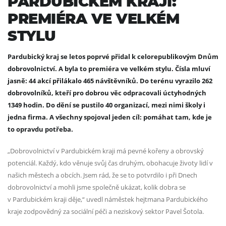
PARDUBICKÉM KRAJI:
PREMIÉRA VE VELKÉM
STYLU
Pardubický kraj se letos poprvé přidal k celorepublikovým Dnům
dobrovolnictví. A byla to premiéra ve velkém stylu. Čísla mluví
jasně: 44 akcí přilákalo 465 návštěvníků. Do terénu vyrazilo 262
dobrovolníků, kteří pro dobrou věc odpracovali úctyhodných
1349 hodin. Do dění se pustilo 40 organizací, mezi nimi školy i
jedna firma. A všechny spojoval jeden cíl: pomáhat tam, kde je
to opravdu potřeba.
„Dobrovolnictví v Pardubickém kraji má pevné kořeny a obrovský
potenciál. Každý, kdo věnuje svůj čas druhým, obohacuje životy lidí v
našich městech a obcích. Jsem rád, že se to potvrdilo i při Dnech
dobrovolnictví a mohli jsme společně ukázat, kolik dobra se
v Pardubickém kraji děje,“ uvedl náměstek hejtmana Pardubického
kraje zodpovědný za sociální péči a neziskový sektor Pavel Šotola.