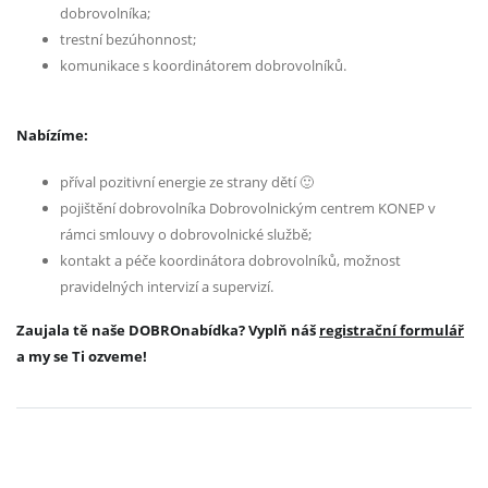
dobrovolníka;
trestní bezúhonnost;
komunikace s koordinátorem dobrovolníků.
Nabízíme:
příval pozitivní energie ze strany dětí 🙂
pojištění dobrovolníka Dobrovolnickým centrem KONEP v
rámci smlouvy o dobrovolnické službě;
kontakt a péče koordinátora dobrovolníků, možnost
pravidelných intervizí a supervizí.
Zaujala tě naše DOBROnabídka? Vyplň náš
registrační formulář
a my se Ti ozveme!