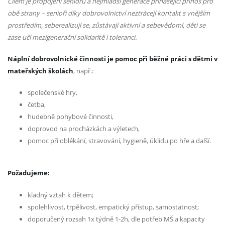
Cílem je propojení seniorů a nejmladší generace přinášející přínos pro
obě strany – senioři díky dobrovolnictví neztrácejí kontakt s vnějším
prostředím, seberealizují se, zůstávají aktivní a sebevědomí, děti se
zase učí mezigenerační solidaritě i toleranci.
Náplní dobrovolnické činnosti je pomoc při běžné práci s dětmi v
mateřských školách
, např.:
společenské hry,
četba,
hudebně pohybové činnosti,
doprovod na procházkách a výletech,
pomoc při oblékání, stravování, hygieně, úklidu po hře a další.
Požadujeme:
kladný vztah k dětem;
spolehlivost, trpělivost, empatický přístup, samostatnost;
doporučený rozsah 1x týdně 1-2h, dle potřeb MŠ a kapacity