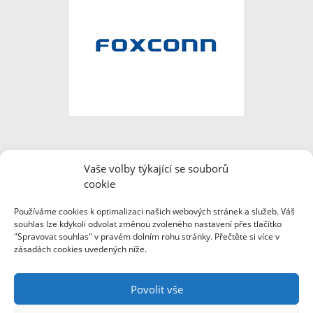
Vaše volby týkající se souborů
cookie
Používáme cookies k optimalizaci našich webových stránek a služeb. Váš
souhlas lze kdykoli odvolat změnou zvoleného nastavení přes tlačítko
"Spravovat souhlas" v pravém dolním rohu stránky. Přečtěte si více v
zásadách cookies uvedených níže.
Webové stránky byly pořízeny za finanční podpory Ministerstva vnitra
ČR a společnosti Foxconn Česká republika.
Povolit vše