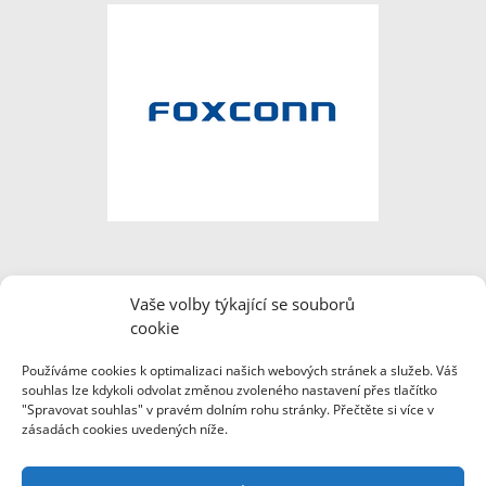
Vaše volby týkající se souborů
cookie
Používáme cookies k optimalizaci našich webových stránek a služeb. Váš
souhlas lze kdykoli odvolat změnou zvoleného nastavení přes tlačítko
"Spravovat souhlas" v pravém dolním rohu stránky. Přečtěte si více v
zásadách cookies uvedených níže.
Webové stránky byly pořízeny za finanční podpory Ministerstva vnitra
ČR a společnosti Foxconn Česká republika.