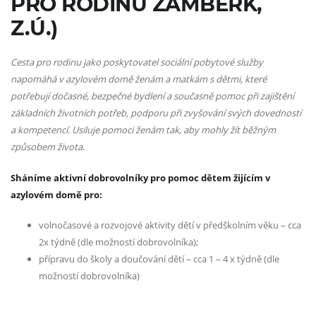
PRO RODINU ŽAMBERK,
Z.Ú.)
Cesta pro rodinu jako poskytovatel sociální pobytové služby
napomáhá v azylovém domě ženám a matkám s dětmi, které
potřebují dočasné, bezpečné bydlení a současně pomoc při zajištění
základních životních potřeb, podporu při zvyšování svých dovedností
a kompetencí. Usiluje pomoci ženám tak, aby mohly žít běžným
způsobem života.
Sháníme aktivní dobrovolníky pro pomoc dětem žijícím v
azylovém domě pro:
volnočasové a rozvojové aktivity dětí v předškolním věku – cca
2x týdně (dle možností dobrovolníka);
přípravu do školy a doučování dětí – cca 1 – 4 x týdně (dle
možností dobrovolníka)