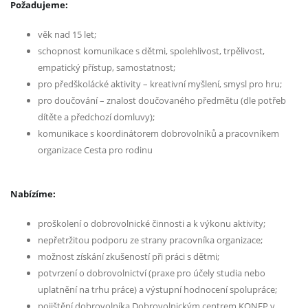
Požadujeme:
věk nad 15 let;
schopnost komunikace s dětmi, spolehlivost, trpělivost,
empatický přístup, samostatnost;
pro předškolácké aktivity – kreativní myšlení, smysl pro hru;
pro doučování – znalost doučovaného předmětu (dle potřeb
dítěte a předchozí domluvy);
komunikace s koordinátorem dobrovolníků a pracovníkem
organizace Cesta pro rodinu
Nabízíme:
proškolení o dobrovolnické činnosti a k výkonu aktivity;
nepřetržitou podporu ze strany pracovníka organizace;
možnost získání zkušeností při práci s dětmi;
potvrzení o dobrovolnictví (praxe pro účely studia nebo
uplatnění na trhu práce) a výstupní hodnocení spolupráce;
pojištění dobrovolníka Dobrovolnickým centrem KONEP v