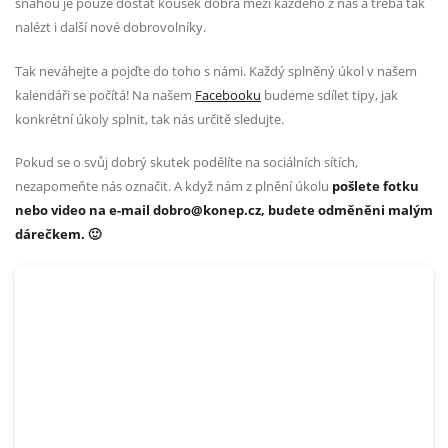
snahou je pouze dostat kousek dobra mezi každého z nás a třeba tak
nalézt i další nové dobrovolníky.
Tak neváhejte a pojďte do toho s námi. Každý splněný úkol v našem
kalendáři se počítá! Na našem
Facebooku
budeme sdílet tipy, jak
konkrétní úkoly splnit, tak nás určitě sledujte.
Pokud se o svůj dobrý skutek podělíte na sociálních sítích,
nezapomeňte nás označit. A když nám z plnění úkolu
pošlete fotku
nebo video na e-mail dobro@konep.cz, budete odměněni malým
dárečkem. 🙂